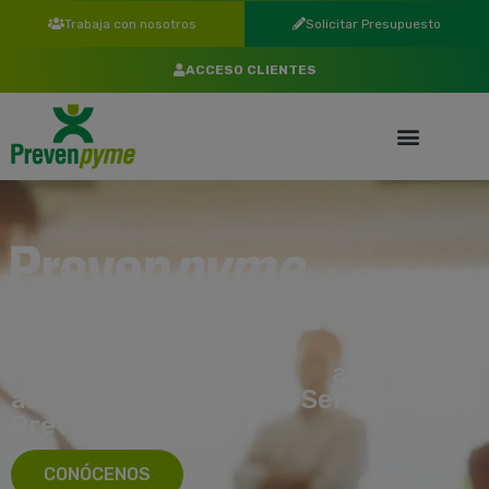
Trabaja con nosotros
Solicitar Presupuesto
ACCESO CLIENTES
EMPRESA ESPECIALIZADA EN SEGURIDAD Y
SALUD LABORAL
Pionera, desde el año 1998
acreditada como Servicio de
Prevención Ajeno
CONÓCENOS