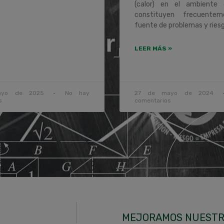
(calor) en el ambiente 
constituyen frecuente
fuente de problemas y ries
LEER MÁS »
ayo de 2025
No hay
27 de mayo de 2024
s
comentarios
MEJORAMOS NUESTRA