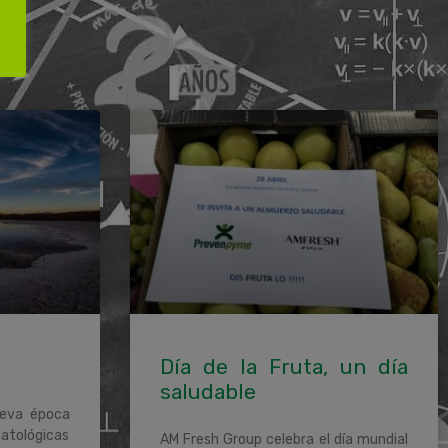
Día de la Fruta, un día
saludable
ueva época
matológicas
AM Fresh Group celebra el día mundial