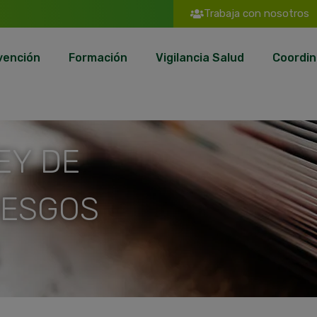
Trabaja con nosotros
vención
Formación
Vigilancia Salud
Coordin
EY DE
IESGOS
S