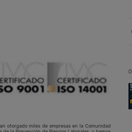
O
 han otorgado miles de empresas en la Comunidad
 de la Prevención de Riesgos Laborales, y hemos