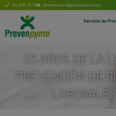
96 310 75 14
prevenpyme@prevenpyme.es
Servicio de Pre
20 AÑOS DE LA L
PREVENCIÓN DE R
LABORALE