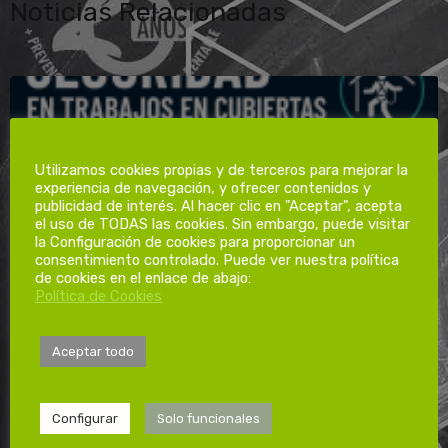
Noticias Relacionadas
Utilizamos cookies propias y de terceros para mejorar la
experiencia de navegación, y ofrecer contenidos y
publicidad de interés. Al hacer clic en "Aceptar", acepta
el uso de TODAS las cookies. Sin embargo, puede visitar
la Configuración de cookies para proporcionar un
consentimiento controlado. Puede ver nuestra política
de cookies en el enlace de abajo:
Política de Cookies
Seguridad en trabajos en cubiertas:
Aceptar todo
protege tu empresa, protege a tu
equipo
Configurar
Solo funcionales
Seguridad en trabajos en cubiertas: protege tu empresa,