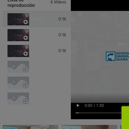
6 Vídeos
reproducción
Belsa
0:16
Clear Pet
0:16
Glassdrive
0:16
Sanchis Clima
Neima Levante
Mecamar