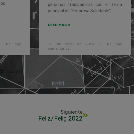
gos
personas trabajadoras con el tema
principal de “Empresa Saludable”,
LEER MÁS »
No hay
30 de abril de 2024
No hay
comentarios
Siguiente
Feliz/Feliç 2022