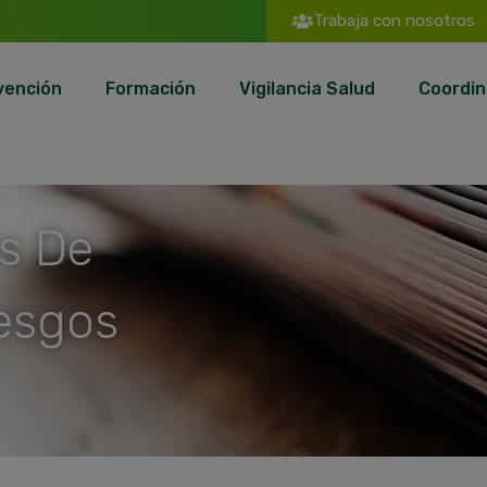
Trabaja con nosotros
vención
Formación
Vigilancia Salud
Coordin
s De
esgos