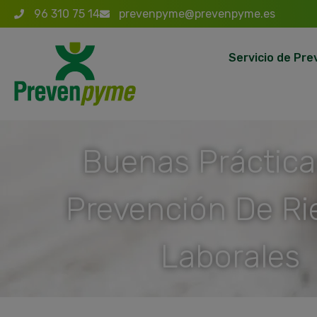
96 310 75 14
prevenpyme@prevenpyme.es
Servicio de Pre
Buenas Práctica
Prevención De Ri
Laborales