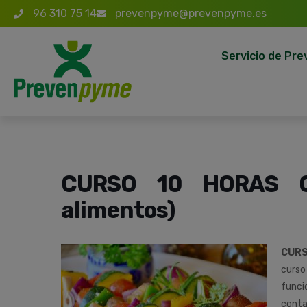
96 310 75 14
prevenpyme@prevenpyme.es
Servicio de Pre
CURSO 10 HORAS ON
alimentos)
CURS
curso
funci
conta