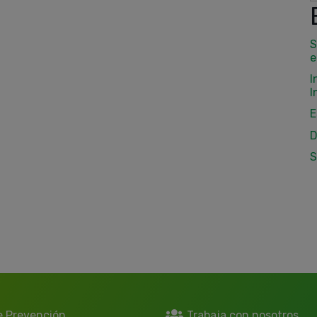
S
e
I
I
E
D
S
e Prevención
Trabaja con nosotros