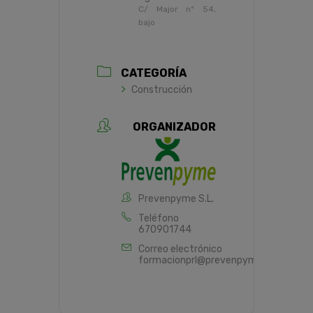
C/ Major nº 54,
bajo
CATEGORÍA
Construcción
ORGANIZADOR
Prevenpyme S.L.
Teléfono
670901744
Correo electrónico
formacionprl@prevenpyme.es