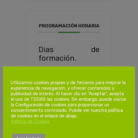
PROGRAMACIÓN HORARIA
Dias de
formación.
1ª Sesión
Utilizamos cookies propias y de terceros para mejorar la
Viernes 21/02/2025
experiencia de navegación, y ofrecer contenidos y
de 15:00 a 19:30h
publicidad de interés. Al hacer clic en "Aceptar", acepta
el uso de TODAS las cookies. Sin embargo, puede visitar
2ª Sesión
la Configuración de cookies para proporcionar un
consentimiento controlado. Puede ver nuestra política
Sábado 21/02/2025
de cookies en el enlace de abajo:
de 08:00 a 13:00h
Política de Cookies
3ª Sesión