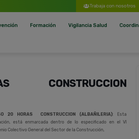
Trabaja con nosotros
vención
Formación
Vigilancia Salud
Coordin
AS CONSTRUCCION
SO 20 HORAS CONSTRUCCION (ALBAÑILERIA)
:
Esta
ción,
está
enmarcada
dentro
de
lo
especificado
en
el
VI
nio
Colectivo
General
del
Sector
de
la
Construcción
,