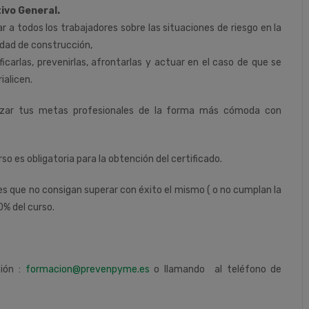
ivo General.
r a todos los trabajadores sobre las situaciones de riesgo en la
idad de construcción,
ificarlas, prevenirlas, afrontarlas y actuar en el caso de que se
ialicen.
nzar tus metas profesionales de la forma más cómoda con
rso es obligatoria para la obtención del certificado.
tes que no consigan superar con éxito el mismo ( o no cumplan la
0% del curso.
ción :
formacion@prevenpyme.es
o llamando al teléfono de