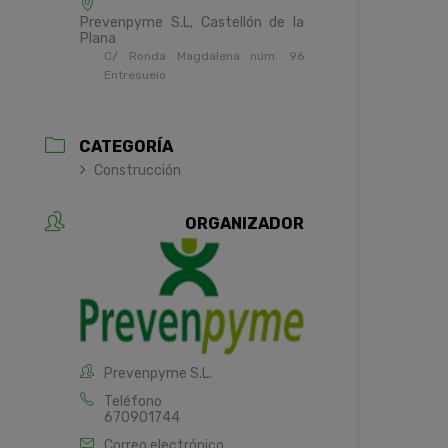
Prevenpyme S.L, Castellón de la
Plana
C/ Ronda Magdalena núm. 96
Entresuelo
CATEGORÍA
Construcción
ORGANIZADOR
Prevenpyme S.L.
Teléfono
670901744
Correo electrónico