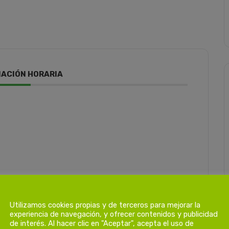
ACIÓN HORARIA
0h
Utilizamos cookies propias y de terceros para mejorar la
experiencia de navegación, y ofrecer contenidos y publicidad
de interés. Al hacer clic en "Aceptar", acepta el uso de