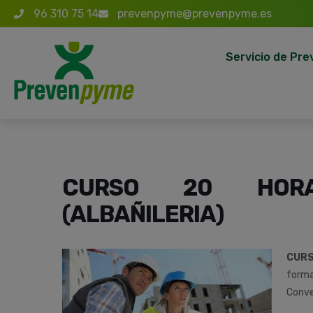
96 310 75 14
prevenpyme@prevenpyme.es
Servicio de Pre
CURSO 20 HOR
(ALBAÑILERIA)
CUR
forma
Conve