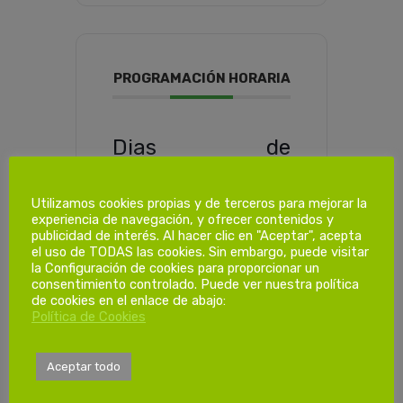
PROGRAMACIÓN HORARIA
Dias de
formación.
Utilizamos cookies propias y de terceros para mejorar la
experiencia de navegación, y ofrecer contenidos y
1ª Sesión
publicidad de interés. Al hacer clic en "Aceptar", acepta
Lunes 25/05/2026
el uso de TODAS las cookies. Sin embargo, puede visitar
de 08:00 a 15:00h
la Configuración de cookies para proporcionar un
consentimiento controlado. Puede ver nuestra política
de cookies en el enlace de abajo:
2ª Sesión
Política de Cookies
Jueves 28/05/2026
de de 08:00 a 15:00h
Aceptar todo
3ª Sesión