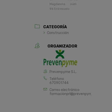
Magdalena núm.
96 Entresuelo
CATEGORÍA
Construcción
ORGANIZADOR
Prevenpyme S.L.
Teléfono
670901744
Correo electrónico
formacionprl@prevenpyme.es