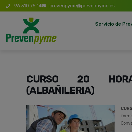
96 310 75 14
prevenpyme@prevenpyme.es
Servicio de Pre
CURSO 20 HOR
(ALBAÑILERIA)
CUR
forma
Conve