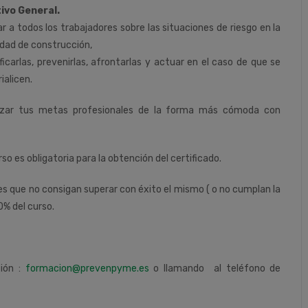
ivo General.
r a todos los trabajadores sobre las situaciones de riesgo en la
idad de construcción,
ificarlas, prevenirlas, afrontarlas y actuar en el caso de que se
ialicen.
nzar tus metas profesionales de la forma más cómoda con
rso es obligatoria para la obtención del certificado.
tes que no consigan superar con éxito el mismo ( o no cumplan la
0% del curso.
ción :
formacion@prevenpyme.es
o llamando al teléfono de