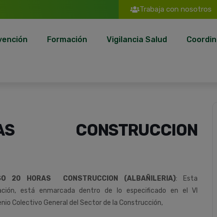
Trabaja con nosotros
vención
Formación
Vigilancia Salud
Coordin
AS CONSTRUCCION
SO 20 HORAS CONSTRUCCION (ALBAÑILERIA)
:
Esta
ción,
está
enmarcada
dentro
de
lo
especificado
en
el
VI
nio
Colectivo
General
del
Sector
de
la
Construcción
,