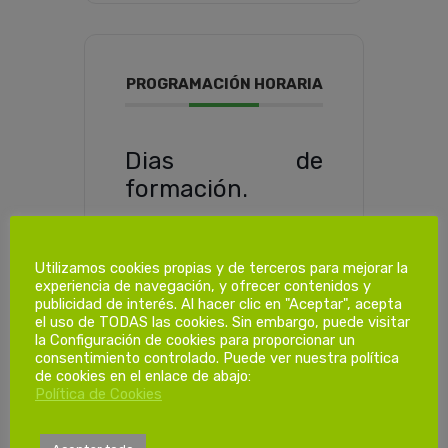
PROGRAMACIÓN HORARIA
Dias de
formación.
1ª Sesión
Utilizamos cookies propias y de terceros para mejorar la
Viernes 28/04/2023
experiencia de navegación, y ofrecer contenidos y
de 15:00 a 19:30
publicidad de interés. Al hacer clic en "Aceptar", acepta
el uso de TODAS las cookies. Sin embargo, puede visitar
2ª Sesión
la Configuración de cookies para proporcionar un
consentimiento controlado. Puede ver nuestra política
Sábado 29/04/2023
de cookies en el enlace de abajo:
de 08:00 a 13:00
Política de Cookies
3ª Sesión