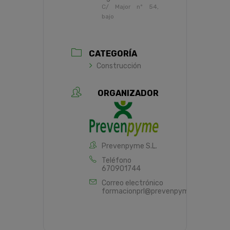
C/ Major nº 54,
bajo
CATEGORÍA
Construcción
ORGANIZADOR
Prevenpyme S.L.
Teléfono
670901744
Correo electrónico
formacionprl@prevenpyme.es