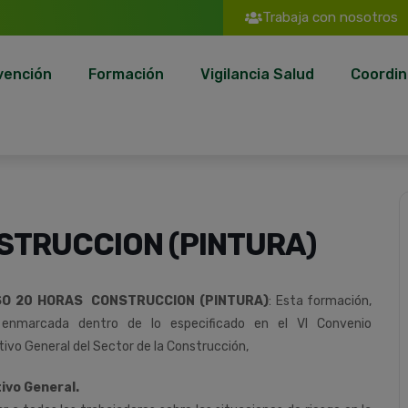
Trabaja con nosotros
vención
Formación
Vigilancia Salud
Coordin
STRUCCION (PINTURA)
O 20 HORAS CONSTRUCCION (PINTURA)
:
Esta
formación,
enmarcada
dentro
de
lo
especificado
en
el
VI
Convenio
tivo
General
del
Sector
de
la
Construcción
,
ivo General.