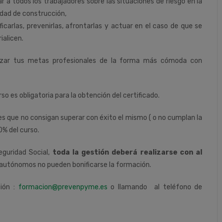
r a todos los trabajadores sobre las situaciones de riesgo en la
idad de construcción,
ificarlas, prevenirlas, afrontarlas y actuar en el caso de que se
ialicen.
nzar tus metas profesionales de la forma más cómoda con
rso es obligatoria para la obtención del certificado.
tes que no consigan superar con éxito el mismo ( o no cumplan la
0% del curso.
eguridad Social,
toda la gestión deberá realizarse con al
autónomos no pueden bonificarse la formación.
ción :
formacion@prevenpyme.es
o llamando al teléfono de