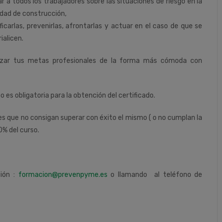
r a todos los trabajadores sobre las situaciones de riesgo en la
idad de construcción,
ificarlas, prevenirlas, afrontarlas y actuar en el caso de que se
ialicen.
nzar tus metas profesionales de la forma más cómoda con
so es obligatoria para la obtención del certificado.
tes que no consigan superar con éxito el mismo ( o no cumplan la
0% del curso.
ción :
formacion@prevenpyme.es
o llamando al teléfono de