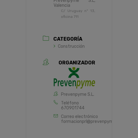
Prevenpyme S.L,
Valencia
C/ Uruguay nº 13,
oficina 711
CATEGORÍA
Construcción
ORGANIZADOR
Prevenpyme S.L.
Teléfono
670901744
Correo electrónico
formacionprl@prevenpyme.es