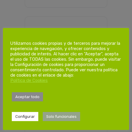
PROGRAMACIÓN HORARIA
Utilizamos cookies propias y de terceros para mejorar la
experiencia de navegación, y ofrecer contenidos y
Dias de
publicidad de interés. Al hacer clic en "Aceptar", acepta
el uso de TODAS las cookies. Sin embargo, puede visitar
formación.
la Configuración de cookies para proporcionar un
consentimiento controlado. Puede ver nuestra política
de cookies en el enlace de abajo:
Política de Cookies
1ª Sesión
Sábado 29/07/2023
de 08:00 a 14:00
Aceptar todo
Configurar
Solo funcionales