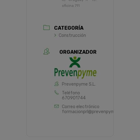
oficina 711
CATEGORÍA
Construcción
ORGANIZADOR
Prevenpyme S.L.
Teléfono
670901744
Correo electrónico
formacionprl@prevenpyme.es