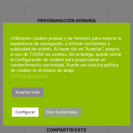
PROGRAMACIÓN HORARIA
Utilizamos cookies propias y de terceros para mejorar la
Dias de
experiencia de navegación, y ofrecer contenidos y
publicidad de interés. Al hacer clic en "Aceptar", acepta
formación.
el uso de TODAS las cookies. Sin embargo, puede visitar
la Configuración de cookies para proporcionar un
consentimiento controlado. Puede ver nuestra política
de cookies en el enlace de abajo:
1ª Sesión
Política de Cookies
Sabado 07-05-2022
de 08:00 a 14:00
Aceptar todo
Configurar
Solo funcionales
COMPARTIR ESTE