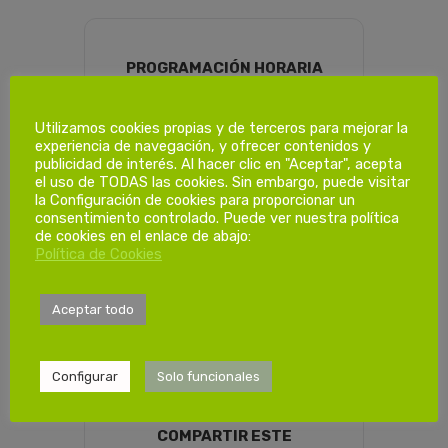
PROGRAMACIÓN HORARIA
Utilizamos cookies propias y de terceros para mejorar la
Dias de
experiencia de navegación, y ofrecer contenidos y
publicidad de interés. Al hacer clic en "Aceptar", acepta
formación.
el uso de TODAS las cookies. Sin embargo, puede visitar
la Configuración de cookies para proporcionar un
consentimiento controlado. Puede ver nuestra política
1ª Sesión
de cookies en el enlace de abajo:
Política de Cookies
Sábado 15/03/2025
08:00-14:00h
Aceptar todo
Configurar
Solo funcionales
COMPARTIR ESTE