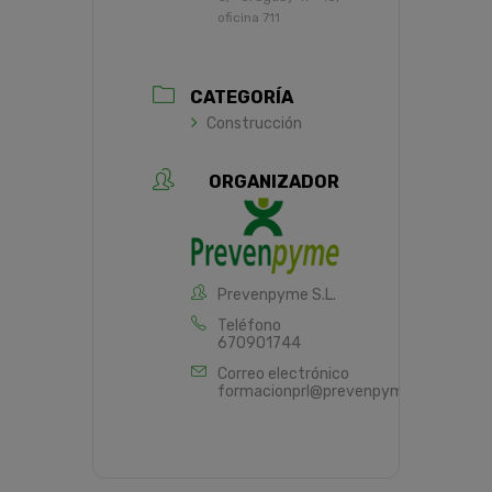
oficina 711
CATEGORÍA
Construcción
ORGANIZADOR
Prevenpyme S.L.
Teléfono
670901744
Correo electrónico
formacionprl@prevenpyme.es