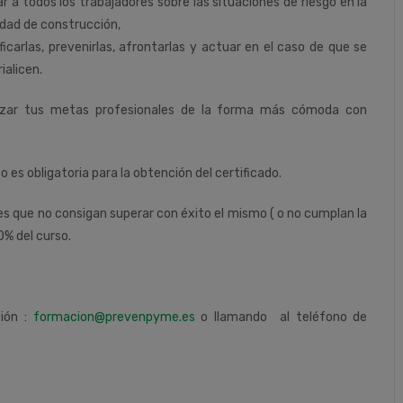
r a todos los trabajadores sobre las situaciones de riesgo en la
idad de construcción,
ificarlas, prevenirlas, afrontarlas y actuar en el caso de que se
ialicen.
nzar tus metas profesionales de la forma más cómoda con
so es obligatoria para la obtención del certificado.
tes que no consigan superar con éxito el mismo ( o no cumplan la
0% del curso.
ción :
formacion@prevenpyme.es
o llamando al teléfono de