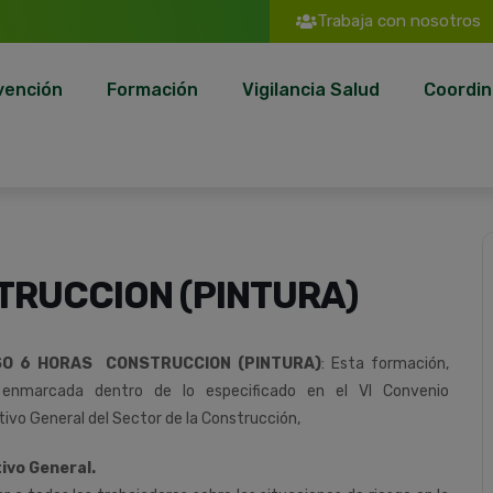
Trabaja con nosotros
vención
Formación
Vigilancia Salud
Coordin
TRUCCION (PINTURA)
O 6 HORAS CONSTRUCCION (PINTURA)
:
Esta
formación,
enmarcada
dentro
de
lo
especificado
en
el
VI
Convenio
tivo
General
del
Sector
de
la
Construcción
,
ivo General.