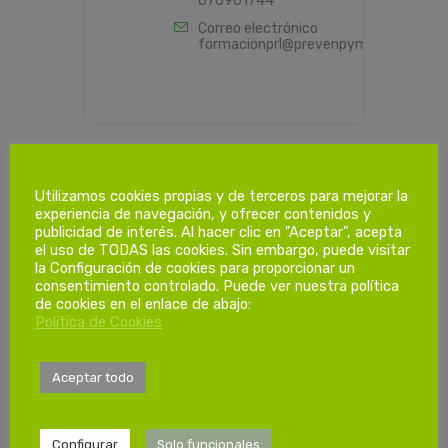
670901744
Correo electrónico
formacionprl@prevenpyme.es
Utilizamos cookies propias y de terceros para mejorar la
PROGRAMACIÓN HORARIA
experiencia de navegación, y ofrecer contenidos y
publicidad de interés. Al hacer clic en "Aceptar", acepta
el uso de TODAS las cookies. Sin embargo, puede visitar
la Configuración de cookies para proporcionar un
Dias de
consentimiento controlado. Puede ver nuestra política
de cookies en el enlace de abajo:
formación.
Política de Cookies
1ª Sesión
Aceptar todo
Sábado 01/02/2025
08:00-14:00h
Configurar
Solo funcionales