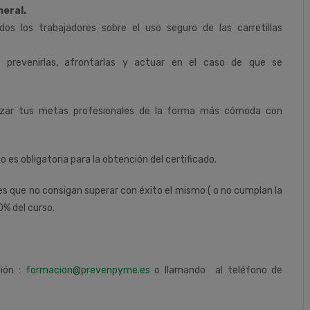
neral.
os los trabajadores sobre el uso seguro de las carretillas
as, prevenirlas, afrontarlas y actuar en el caso de que se
nzar tus metas profesionales de la forma más cómoda con
so es obligatoria para la obtención del certificado.
tes que no consigan superar con éxito el mismo ( o no cumplan la
0% del curso.
ción :
formacion@prevenpyme.es
o llamando al teléfono de