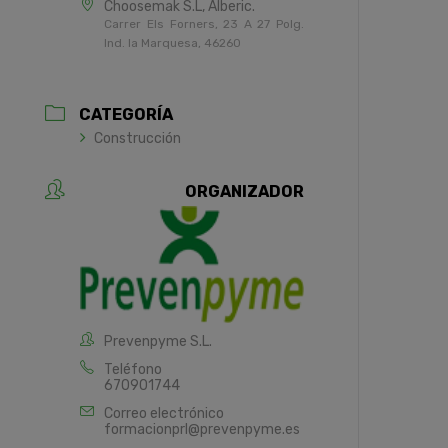
Choosemak S.L, Alberic.
Carrer Els Forners, 23 A 27 Polg.
Ind. la Marquesa, 46260
CATEGORÍA
Construcción
ORGANIZADOR
Prevenpyme S.L.
Teléfono
670901744
Correo electrónico
formacionprl@prevenpyme.es