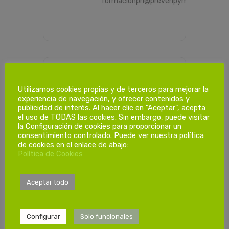
formacionprl@prevenpyme.es
PROGRAMACIÓN HORARIA
Utilizamos cookies propias y de terceros para mejorar la
experiencia de navegación, y ofrecer contenidos y
publicidad de interés. Al hacer clic en "Aceptar", acepta
el uso de TODAS las cookies. Sin embargo, puede visitar
Dias de
la Configuración de cookies para proporcionar un
formación.
consentimiento controlado. Puede ver nuestra política
de cookies en el enlace de abajo:
Política de Cookies
1ª Sesión
Sábado 13/06/2026
Aceptar todo
08:00-14:00h
Configurar
Solo funcionales