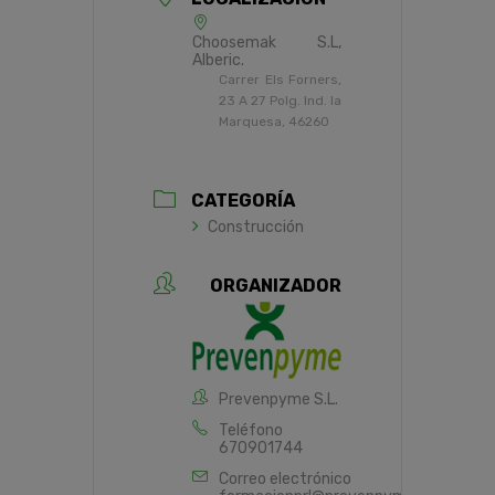
Choosemak S.L,
Alberic.
Carrer Els Forners,
23 A 27 Polg. Ind. la
Marquesa, 46260
CATEGORÍA
Construcción
ORGANIZADOR
Prevenpyme S.L.
Teléfono
670901744
Correo electrónico