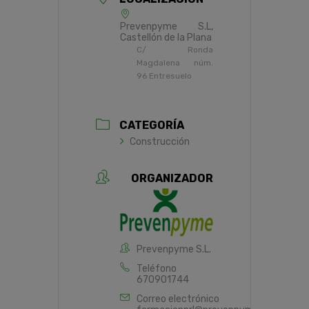
Prevenpyme S.L,
Castellón de la Plana
C/ Ronda
Magdalena núm.
96 Entresuelo
CATEGORÍA
Construcción
ORGANIZADOR
Prevenpyme S.L.
Teléfono
670901744
Correo electrónico