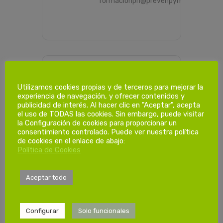
formacionprl@prevenpyme.es
PROGRAMACIÓN HORARIA
Utilizamos cookies propias y de terceros para mejorar la
experiencia de navegación, y ofrecer contenidos y
publicidad de interés. Al hacer clic en "Aceptar", acepta
el uso de TODAS las cookies. Sin embargo, puede visitar
Dias de
la Configuración de cookies para proporcionar un
formación.
consentimiento controlado. Puede ver nuestra política
de cookies en el enlace de abajo:
Política de Cookies
1ª Sesión
Jueves 06/02/2025
Aceptar todo
08:00-14:00h
Configurar
Solo funcionales