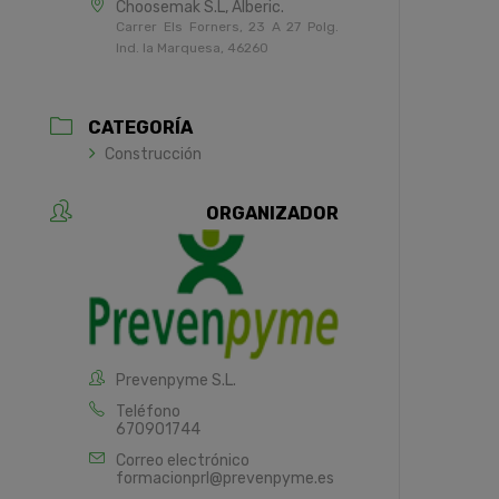
Choosemak S.L, Alberic.
Carrer Els Forners, 23 A 27 Polg.
Ind. la Marquesa, 46260
CATEGORÍA
Construcción
ORGANIZADOR
Prevenpyme S.L.
Teléfono
670901744
Correo electrónico
formacionprl@prevenpyme.es