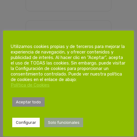
PROGRAMACIÓN HORARIA
Utilizamos cookies propias y de terceros para mejorar la
experiencia de navegación, y ofrecer contenidos y
publicidad de interés. Al hacer clic en "Aceptar", acepta
Dias de
el uso de TODAS las cookies. Sin embargo, puede visitar
formación.
la Configuración de cookies para proporcionar un
consentimiento controlado. Puede ver nuestra política
de cookies en el enlace de abajo:
Política de Cookies
1ª Sesión
Sabado 28/02/2026
de 08:00 a 14:00
Aceptar todo
Configurar
Solo funcionales