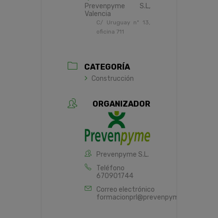
Prevenpyme S.L,
Valencia
C/ Uruguay nº 13,
oficina 711
CATEGORÍA
Construcción
ORGANIZADOR
Prevenpyme S.L.
Teléfono
670901744
Correo electrónico
formacionprl@prevenpyme.es