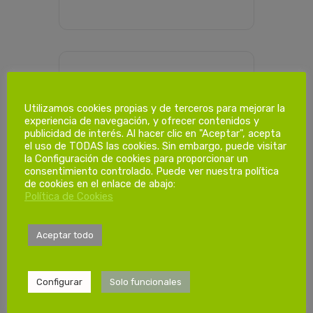
PROGRAMACIÓN HORARIA
Utilizamos cookies propias y de terceros para mejorar la
experiencia de navegación, y ofrecer contenidos y
publicidad de interés. Al hacer clic en "Aceptar", acepta
Dias de
el uso de TODAS las cookies. Sin embargo, puede visitar
formación.
la Configuración de cookies para proporcionar un
consentimiento controlado. Puede ver nuestra política
de cookies en el enlace de abajo:
Política de Cookies
1ª Sesión
Sabado 28/06/2025
de 08:00 a 14:00
Aceptar todo
Configurar
Solo funcionales