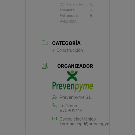
C/ Carcaixent, 6,
escalera B,
Entresuelo B,
VALENCIA
CATEGORÍA
Construcción
ORGANIZADOR
Prevenpyme S.L.
Teléfono
670901744
Correo electrónico
formacionprl@prevenpyme.es