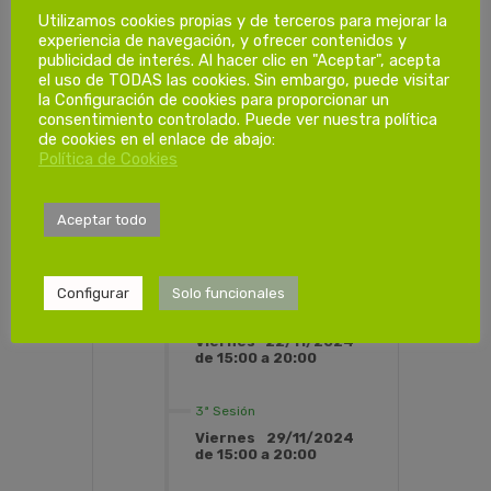
Utilizamos cookies propias y de terceros para mejorar la
PROGRAMACIÓN HORARIA
experiencia de navegación, y ofrecer contenidos y
publicidad de interés. Al hacer clic en "Aceptar", acepta
el uso de TODAS las cookies. Sin embargo, puede visitar
la Configuración de cookies para proporcionar un
Dias de
consentimiento controlado. Puede ver nuestra política
de cookies en el enlace de abajo:
formación.
Política de Cookies
1ª Sesión
Aceptar todo
Viernes 15/11/2024
de 15:00 a 20:00
Configurar
Solo funcionales
2ª Sesión
Viernes 22/11/2024
de 15:00 a 20:00
3ª Sesión
Viernes 29/11/2024
de 15:00 a 20:00