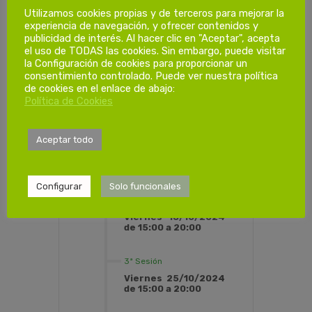
Utilizamos cookies propias y de terceros para mejorar la
PROGRAMACIÓN HORARIA
experiencia de navegación, y ofrecer contenidos y
publicidad de interés. Al hacer clic en "Aceptar", acepta
el uso de TODAS las cookies. Sin embargo, puede visitar
la Configuración de cookies para proporcionar un
Dias de
consentimiento controlado. Puede ver nuestra política
de cookies en el enlace de abajo:
formación.
Política de Cookies
1ª Sesión
Aceptar todo
Viernes 04/10/2024
de 15:00 a 20:00
Configurar
Solo funcionales
2ª Sesión
Viernes 18/10/2024
de 15:00 a 20:00
3ª Sesión
Viernes 25/10/2024
de 15:00 a 20:00