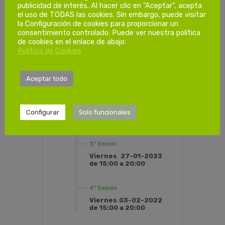
publicidad de interés. Al hacer clic en "Aceptar", acepta
Dias de
el uso de TODAS las cookies. Sin embargo, puede visitar
formación.
la Configuración de cookies para proporcionar un
consentimiento controlado. Puede ver nuestra política
de cookies en el enlace de abajo:
Política de Cookies
1ª Sesión
Viernes 13-01-2023
de 15:00 a 20:00
Aceptar todo
2ª Sesión
Viernes 20-01-2023
Configurar
Solo funcionales
de 15:00 a 20:00
3ª Sesión
Viernes 27-01-2023
de 15:00 a 20:00
4ª Sesión
Viernes 03-02-2022
de 15:00 a 20:00