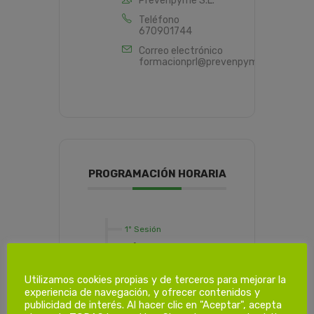
Prevenpyme S.L.
Teléfono
670901744
Correo electrónico
formacionprl@prevenpyme.es
PROGRAMACIÓN HORARIA
1º Sesión
Sábado 14-01-2022
de 09:00 a 13:00
Utilizamos cookies propias y de terceros para mejorar la
experiencia de navegación, y ofrecer contenidos y
publicidad de interés. Al hacer clic en "Aceptar", acepta