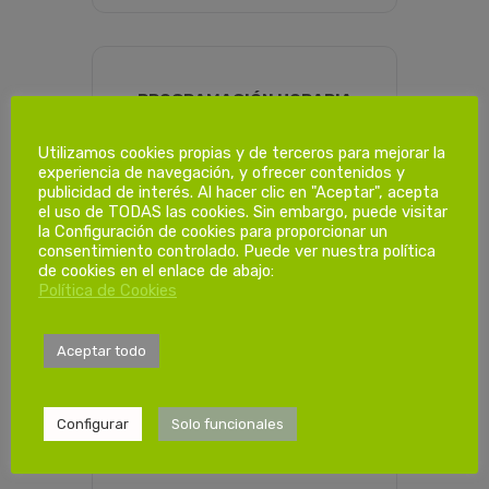
PROGRAMACIÓN HORARIA
Utilizamos cookies propias y de terceros para mejorar la
experiencia de navegación, y ofrecer contenidos y
Dias de
publicidad de interés. Al hacer clic en "Aceptar", acepta
formación.
el uso de TODAS las cookies. Sin embargo, puede visitar
la Configuración de cookies para proporcionar un
consentimiento controlado. Puede ver nuestra política
de cookies en el enlace de abajo:
1ª Sesión
Política de Cookies
Jueves 10/07/2025
de 14:00-20:00
Aceptar todo
Configurar
Solo funcionales