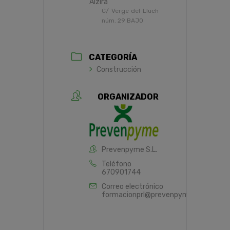
Alzira
C/ Verge del Lluch
núm. 29 BAJO
CATEGORÍA
Construcción
ORGANIZADOR
Prevenpyme S.L.
Teléfono
670901744
Correo electrónico
formacionprl@prevenpyme.es