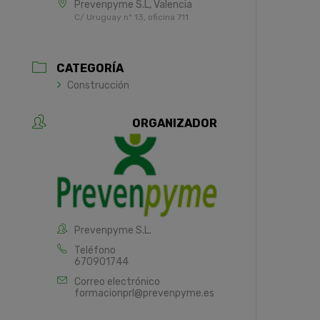
Prevenpyme S.L, Valencia
C/ Uruguay nº 13, oficina 711
CATEGORÍA
Construcción
ORGANIZADOR
Prevenpyme S.L.
Teléfono
670901744
Correo electrónico
formacionprl@prevenpyme.es