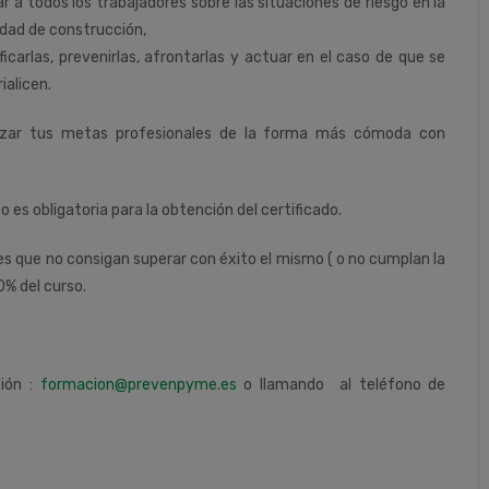
r a todos los trabajadores sobre las situaciones de riesgo en la
idad de construcción,
ificarlas, prevenirlas, afrontarlas y actuar en el caso de que se
ialicen.
nzar tus metas profesionales de la forma más cómoda con
so es obligatoria para la obtención del certificado.
tes que no consigan superar con éxito el mismo ( o no cumplan la
0% del curso.
ción :
formacion@prevenpyme.es
o llamando al teléfono de