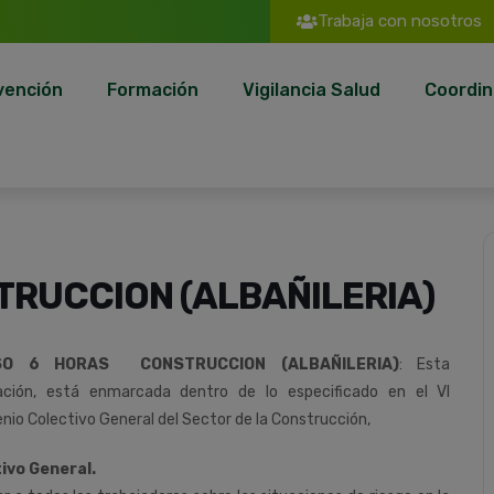
Trabaja con nosotros
vención
Formación
Vigilancia Salud
Coordin
RUCCION (ALBAÑILERIA)
SO 6 HORAS CONSTRUCCION (ALBAÑILERIA)
:
Esta
ción,
está
enmarcada
dentro
de
lo
especificado
en
el
VI
nio
Colectivo
General
del
Sector
de
la
Construcción
,
ivo General.