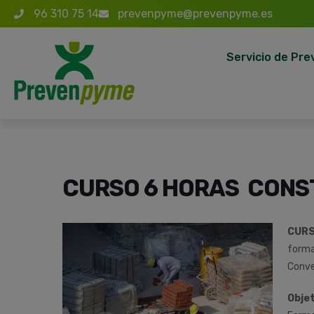
96 310 75 14
prevenpyme@prevenpyme.es
Servicio de Pre
CURSO 6 HORAS CONST
CUR
forma
Conve
Objet