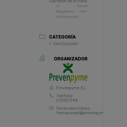
Castellón de la Plana
C/ Ronda
Magdalena núm.
96 Entresuelo
CATEGORÍA
Construcción
ORGANIZADOR
Prevenpyme S.L.
Teléfono
670901744
Correo electrónico
formacionprl@prevenpyme.es