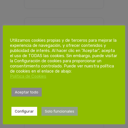
PROGRAMACIÓN HORARIA
Utilizamos cookies propias y de terceros para mejorar la
experiencia de navegación, y ofrecer contenidos y
publicidad de interés. Al hacer clic en "Aceptar", acepta
Dias de
el uso de TODAS las cookies. Sin embargo, puede visitar
formación.
la Configuración de cookies para proporcionar un
consentimiento controlado. Puede ver nuestra política
de cookies en el enlace de abajo:
Política de Cookies
1ª Sesión
Viernes 29/05/2026
de 08:00-14:00
Aceptar todo
Configurar
Solo funcionales