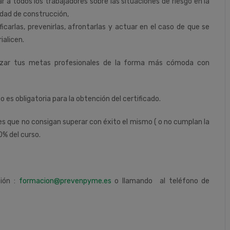
r a todos los trabajadores sobre las situaciones de riesgo en la
idad de construcción,
ificarlas, prevenirlas, afrontarlas y actuar en el caso de que se
ialicen.
nzar tus metas profesionales de la forma más cómoda con
so es obligatoria para la obtención del certificado.
tes que no consigan superar con éxito el mismo ( o no cumplan la
0% del curso.
ción :
formacion@prevenpyme.es
o llamando al teléfono de