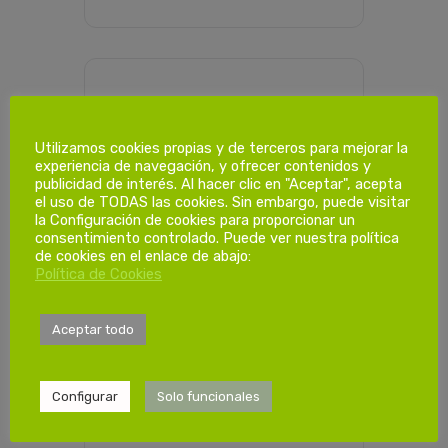
PROGRAMACIÓN HORARIA
Utilizamos cookies propias y de terceros para mejorar la
experiencia de navegación, y ofrecer contenidos y
Dias de
publicidad de interés. Al hacer clic en "Aceptar", acepta
el uso de TODAS las cookies. Sin embargo, puede visitar
formación.
la Configuración de cookies para proporcionar un
consentimiento controlado. Puede ver nuestra política
de cookies en el enlace de abajo:
Política de Cookies
1ª Sesión
Sábado 01/06/2024
de 08:00-14:00
Aceptar todo
Configurar
Solo funcionales