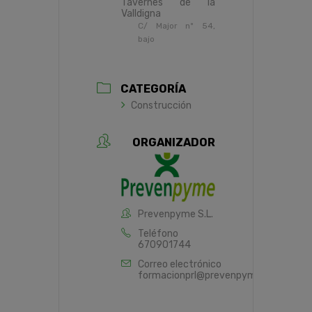
Tavernes de la
Valldigna
C/ Major nº 54,
bajo
CATEGORÍA
Construcción
ORGANIZADOR
Prevenpyme S.L.
Teléfono
670901744
Correo electrónico
formacionprl@prevenpyme.es