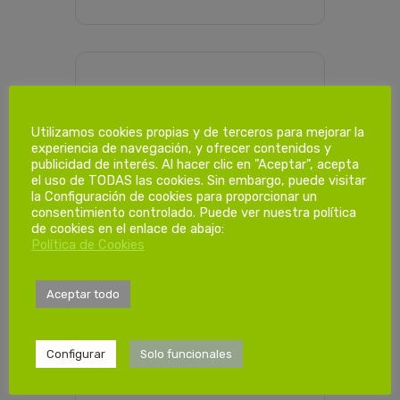
PROGRAMACIÓN HORARIA
Utilizamos cookies propias y de terceros para mejorar la
experiencia de navegación, y ofrecer contenidos y
Dias de
publicidad de interés. Al hacer clic en "Aceptar", acepta
el uso de TODAS las cookies. Sin embargo, puede visitar
formación.
la Configuración de cookies para proporcionar un
consentimiento controlado. Puede ver nuestra política
de cookies en el enlace de abajo:
Política de Cookies
21/01/2023
Sábado 08:00-
14:00h
Aceptar todo
Configurar
Solo funcionales