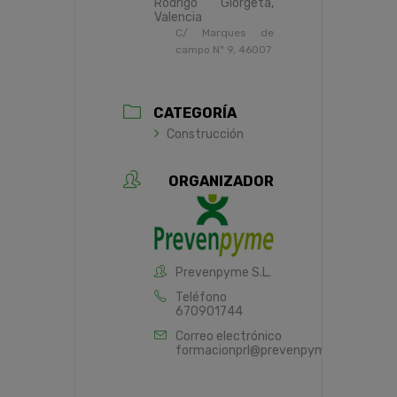
Rodrigo Giorgeta,
Valencia
C/ Marques de
campo Nº 9, 46007
CATEGORÍA
Construcción
ORGANIZADOR
Prevenpyme S.L.
Teléfono
670901744
Correo electrónico
formacionprl@prevenpyme.es