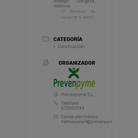
Rodrigo Giorgeta,
Valencia
C/ Marques de
campo Nº 9, 46007
CATEGORÍA
Construcción
ORGANIZADOR
Prevenpyme S.L.
Teléfono
670901744
Correo electrónico
formacionprl@prevenpyme.es