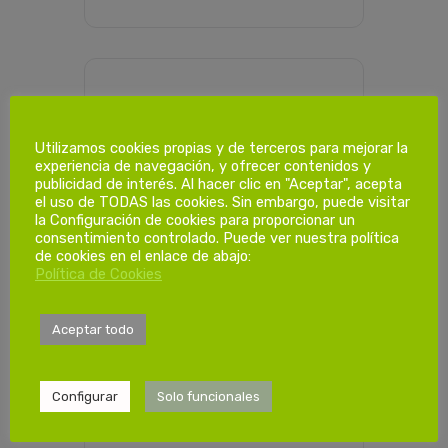
PROGRAMACIÓN HORARIA
Utilizamos cookies propias y de terceros para mejorar la
experiencia de navegación, y ofrecer contenidos y
Dias de
publicidad de interés. Al hacer clic en "Aceptar", acepta
el uso de TODAS las cookies. Sin embargo, puede visitar
formación.
la Configuración de cookies para proporcionar un
consentimiento controlado. Puede ver nuestra política
de cookies en el enlace de abajo:
Política de Cookies
29/10/2022
Sábado 08:00-
14:00h
Aceptar todo
Configurar
Solo funcionales