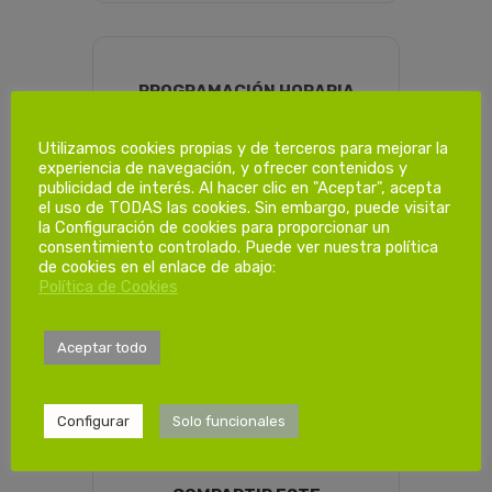
PROGRAMACIÓN HORARIA
Utilizamos cookies propias y de terceros para mejorar la
experiencia de navegación, y ofrecer contenidos y
Dias de
publicidad de interés. Al hacer clic en "Aceptar", acepta
formación.
el uso de TODAS las cookies. Sin embargo, puede visitar
la Configuración de cookies para proporcionar un
consentimiento controlado. Puede ver nuestra política
de cookies en el enlace de abajo:
1ª Sesión
Política de Cookies
Sábado 08/07/2023
de 08:00 a 14:00h
Aceptar todo
Configurar
Solo funcionales