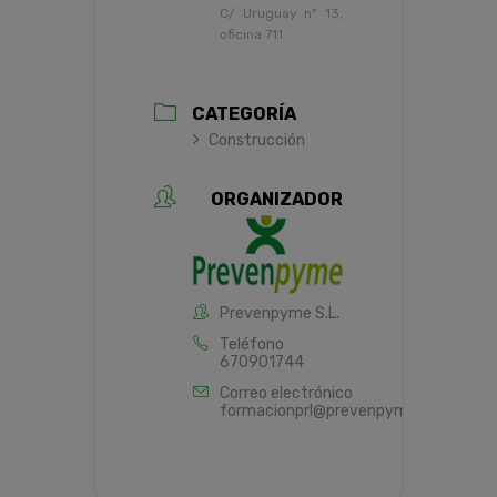
C/ Uruguay nº 13,
oficina 711
CATEGORÍA
Construcción
ORGANIZADOR
Prevenpyme S.L.
Teléfono
670901744
Correo electrónico
formacionprl@prevenpyme.es