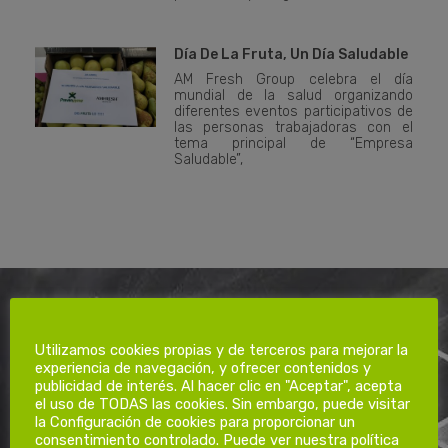
Día De La Fruta, Un Día Saludable
AM Fresh Group celebra el día
mundial de la salud organizando
diferentes eventos participativos de
las personas trabajadoras con el
tema principal de “Empresa
Saludable”,
Utilizamos cookies propias y de terceros para mejorar la
Noticias Relacionadas
experiencia de navegación, y ofrecer contenidos y
publicidad de interés. Al hacer clic en "Aceptar", acepta
el uso de TODAS las cookies. Sin embargo, puede visitar
la Configuración de cookies para proporcionar un
consentimiento controlado. Puede ver nuestra política