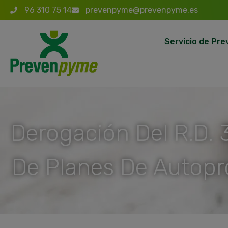
96 310 75 14
prevenpyme@prevenpyme.es
Servicio de Pre
Derogación Del R.D.
De Planes De Autopr