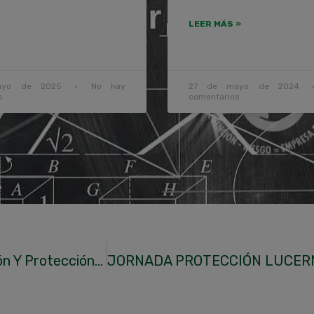
LEER MÁS »
ayo de 2025
No hay
27 de mayo de 2024
s
comentarios
Sanidad Adelanta El Programa Para La Atención Y Protección De La Salud Durante Las Olas De Calor