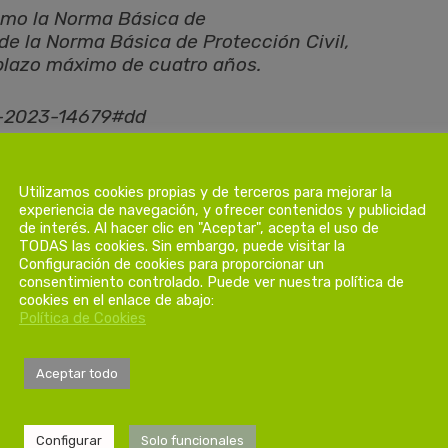
como la Norma Básica de
de la Norma Básica de Protección Civil,
 plazo máximo de cuatro años.
A-2023-14679#dd
olidado, se seguirá aplicando hasta que
Utilizamos cookies propias y de terceros para mejorar la
experiencia de navegación, y ofrecer contenidos y publicidad
de interés. Al hacer clic en "Aceptar", acepta el uso de
TODAS las cookies. Sin embargo, puede visitar la
Configuración de cookies para proporcionar un
consentimiento controlado. Puede ver nuestra política de
 2023, por la disposición derogatoria
cookies en el enlace de abajo:
 junio.
Ref. BOE-A-2023-14679
. No
Política de Cookies
dose hasta tanto sea aprobado el nuevo
 según establece el apartado 3 de la
Aceptar todo
A-2007-6237
Configurar
Solo funcionales