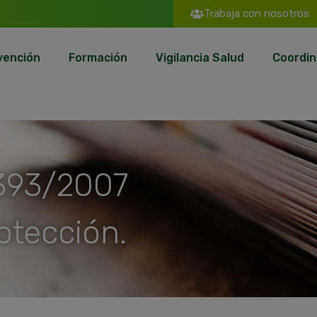
Trabaja con nosotros
vención
Formación
Vigilancia Salud
Coordin
 393/2007
otección.