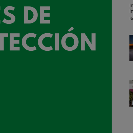
I
I
N