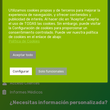
Investigación, diseño y desarrollo dentro del campo de la
Utilizamos cookies propias y de terceros para mejorar la
Prevención de Riesgos Laborales y Vigilancia de la Salud.
experiencia de navegación, y ofrecer contenidos y
publicidad de interés. Al hacer clic en "Aceptar", acepta
el uso de TODAS las cookies. Sin embargo, puede visitar
Servicio de Prevención
la Configuración de cookies para proporcionar un
consentimiento controlado. Puede ver nuestra política
Formación
de cookies en el enlace de abajo:
Vigilancia Salud
Política de Cookies
Coordinación Seguridad y Salud
COVID-19
Aceptar todo
Trabaja con nosotros
Configurar
Solo funcionales
Solicitar Presupuesto
Acceso Clientes
Informes Médicos
¿Necesitas información personalizada?