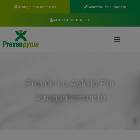
Trabaja con nosotros
Solicitar Presupuesto
ACCESO CLIENTES
Prevén La Asfixia Por
Atragantamiento