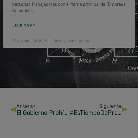
personas trabajadoras con el tema principal de “Empresa
Saludable”,
LEER MÁS »
30 de abril de 2024
No hay comentarios
Anterior
Siguiente
El Gobierno Prohíbe El Trabajo Al Aire Libre Cuando Haya Alerta Roja O Naranja Por Calor
#EsTiempoDePrevencion