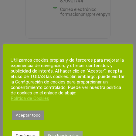
670901744
Correo electrónico
formacionprl@prevenpyme.es
Utilizamos cookies propias y de terceros para mejorar la
PROGRAMACIÓN HORARIA
experiencia de navegación, y ofrecer contenidos y
publicidad de interés. Al hacer clic en "Aceptar", acepta
el uso de TODAS las cookies. Sin embargo, puede visitar
la Configuración de cookies para proporcionar un
Dias de
consentimiento controlado. Puede ver nuestra política
de cookies en el enlace de abajo:
formación.
Política de Cookies
1ª Sesión
Aceptar todo
Sábado 30/05/2026
de 08:00 a 14:00
Configurar
Solo funcionales