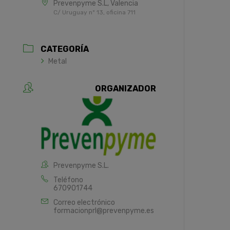
Prevenpyme S.L, Valencia
C/ Uruguay nº 13, oficina 711
CATEGORÍA
Metal
ORGANIZADOR
Prevenpyme S.L.
Teléfono
670901744
Correo electrónico
formacionprl@prevenpyme.es