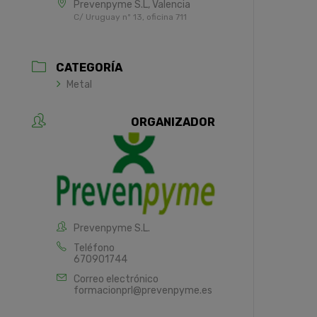
Prevenpyme S.L, Valencia
C/ Uruguay nº 13, oficina 711
CATEGORÍA
Metal
ORGANIZADOR
Prevenpyme S.L.
Teléfono
670901744
Correo electrónico
formacionprl@prevenpyme.es