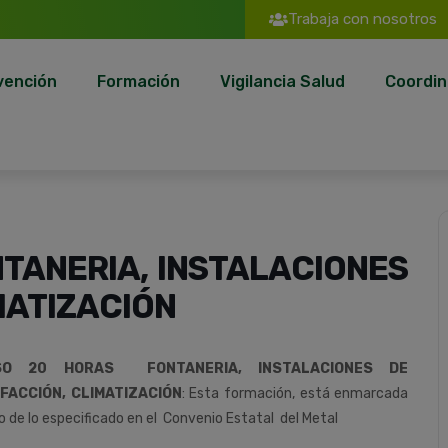
Trabaja con nosotros
vención
Formación
Vigilancia Salud
Coordin
TANERIA, INSTALACIONES
MATIZACIÓN
SO 20 HORAS FONTANERIA, INSTALACIONES DE
FACCIÓN, CLIMATIZACIÓN
:
Esta
formación,
está
enmarcada
o
de
lo
especificado
en
el
Convenio
Estatal del
Metal