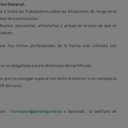
ivo General.
r a todos los trabajadores sobre las situaciones de riesgo en la
idad de construcción,
ificarlas, prevenirlas, afrontarlas y actuar en el caso de que se
ialicen.
nzar tus metas profesionales de la forma más cómoda con
rso es obligatoria para la obtención del certificado.
tes que no consigan superar con éxito el mismo ( o no cumplan la
0% del curso.
ción :
formacion@prevenpyme.es
o llamando al teléfono de