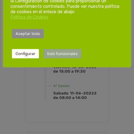
la Configuración de cookies para proporcionar un
consentimiento controlado. Puede ver nuestra política
1ª Sesión
de cookies en el enlace de abajo:
Viernes 03-06-2022
Política de Cookies
de 15:00 a 19:30
2ª Sesión
Aceptar todo
Sabado 04-06-2022
de 08:00 a 13:00
Configurar
Solo funcionales
3ª Sesión
Viernes 10-06-2022
de 15:00 a 19:30
4ª Sesión
Sabado 11-06-20222
de 08:00 a 14:00