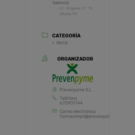
Valencia
C/ Uruguay nº 13,
oficina 711
CATEGORÍA
Metal
ORGANIZADOR
Prevenpyme S.L.
Teléfono
670901744
Correo electrónico
formacionprl@prevenpyme.es