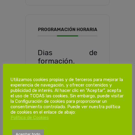
PROGRAMACIÓN HORARIA
Dias de
formación.
Utilizamos cookies propias y de terceros para mejorar la
1ª Sesión
experiencia de navegación, y ofrecer contenidos y
Viernes 18/10/2024
publicidad de interés. Al hacer clic en "Aceptar", acepta
de 15:00 a 19:30
el uso de TODAS las cookies. Sin embargo, puede visitar
la Configuración de cookies para proporcionar un
2ª Sesión
consentimiento controlado. Puede ver nuestra política
de cookies en el enlace de abajo:
Sábado 19/10/2024
Política de Cookies
de 08:00 a 13:00
3ª Sesión
Aceptar todo