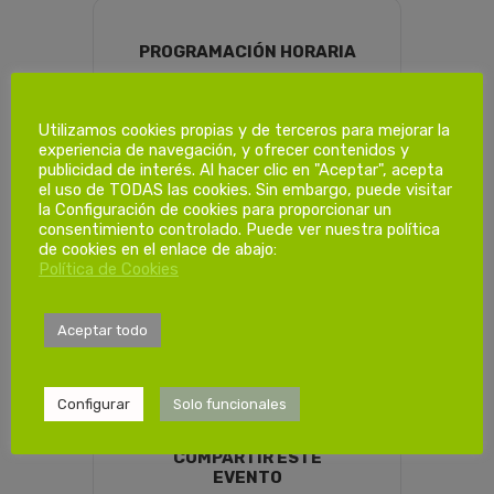
PROGRAMACIÓN HORARIA
Utilizamos cookies propias y de terceros para mejorar la
Dias de
experiencia de navegación, y ofrecer contenidos y
formación.
publicidad de interés. Al hacer clic en "Aceptar", acepta
el uso de TODAS las cookies. Sin embargo, puede visitar
la Configuración de cookies para proporcionar un
consentimiento controlado. Puede ver nuestra política
1ª Sesión
de cookies en el enlace de abajo:
Sábado 27/09/2025
Política de Cookies
de 08:00-14:00
Aceptar todo
Configurar
Solo funcionales
COMPARTIR ESTE
EVENTO