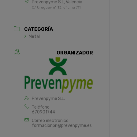
Prevenpyme S.L, Valencia
C/ Uruguay nº 13, oficina 711
CATEGORÍA
Metal
ORGANIZADOR
Prevenpyme S.L.
Teléfono
670901744
Correo electrónico
formacionprl@prevenpyme.es