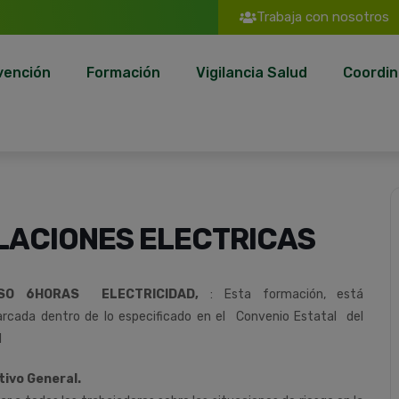
Trabaja con nosotros
vención
Formación
Vigilancia Salud
Coordin
LACIONES ELECTRICAS
SO 6HORAS ELECTRICIDAD,
:
Esta
formación,
está
rcada
dentro
de
lo
especificado
en
el
Convenio
Estatal del
l
tivo General.