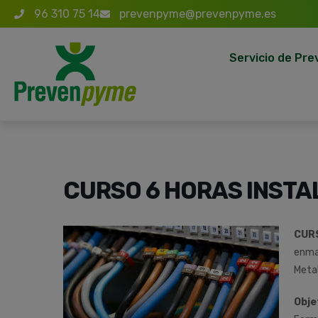
96 310 75 14
prevenpyme@prevenpyme.es
Servicio de Pre
CURSO 6 HORAS INSTA
CUR
enma
Meta
Obje