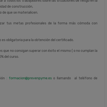
r a todos los trabajadores sobre las situaciones de riesgo en la
idad de construcción,
so de que se materialicen.
nzar tus metas profesionales de la forma más cómoda con
o es obligatoria para la obtención del certificado.
tes que no consigan superar con éxito el mismo ( o no cumplan la
0% del curso.
ción :
formacion@prevenpyme.es
o llamando al teléfono de