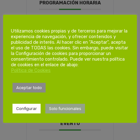
PROGRAMACIÓN HORARIA
Dias de
Utilizamos cookies propias y de terceros para mejorar la
formación.
experiencia de navegación, y ofrecer contenidos y
publicidad de interés. Al hacer clic en "Aceptar", acepta
el uso de TODAS las cookies. Sin embargo, puede visitar
la Configuración de cookies para proporcionar un
1ª Sesión
consentimiento controlado. Puede ver nuestra política
Sábado 18/02/2023
de cookies en el enlace de abajo:
de 08:00 a 14:00
Política de Cookies
Aceptar todo
Configurar
Solo funcionales
COMPARTIR ESTE
EVENTO