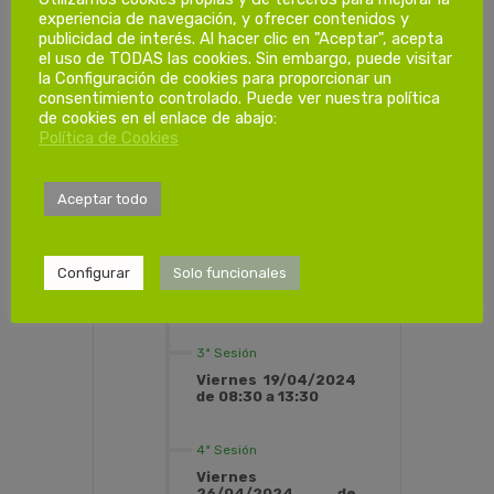
experiencia de navegación, y ofrecer contenidos y
publicidad de interés. Al hacer clic en "Aceptar", acepta
Dias de
el uso de TODAS las cookies. Sin embargo, puede visitar
formación.
la Configuración de cookies para proporcionar un
consentimiento controlado. Puede ver nuestra política
de cookies en el enlace de abajo:
Política de Cookies
1ª Sesión
Viernes
05/04/2024 de
Aceptar todo
08:30 a 13:30
2ª Sesión
Configurar
Solo funcionales
Viernes 12/04/2024
de 08:30 a 13:30
3ª Sesión
Viernes 19/04/2024
de 08:30 a 13:30
4ª Sesión
Viernes
26/04/2024 de