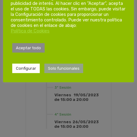
publicidad de interés. Al hacer clic en "Aceptar", acepta
Dias de
el uso de TODAS las cookies. Sin embargo, puede visitar
formación.
la Configuración de cookies para proporcionar un
consentimiento controlado. Puede ver nuestra política
de cookies en el enlace de abajo:
Política de Cookies
1ª Sesión
Viernes 05/05/2023
de 15:00 a 20:00
Aceptar todo
2ª Sesión
Viernes 12/05/2023
Configurar
Solo funcionales
de 15:00 a 20:00
3ª Sesión
Viernes 19/05/2023
de 15:00 a 20:00
4ª Sesión
Viernes 26/05/2023
de 15:00 a 20:00