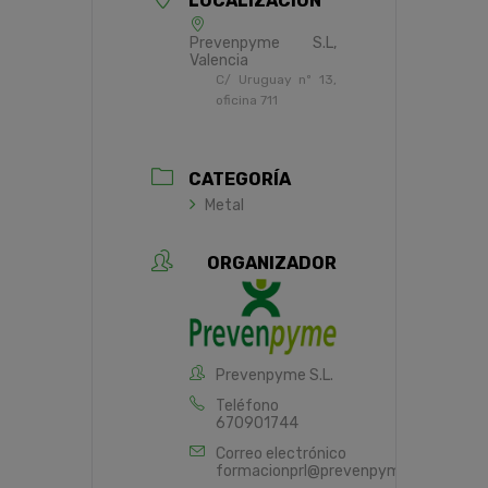
LOCALIZACIÓN
Prevenpyme S.L,
Valencia
C/ Uruguay nº 13,
oficina 711
CATEGORÍA
Metal
ORGANIZADOR
Prevenpyme S.L.
Teléfono
670901744
Correo electrónico
formacionprl@prevenpyme.es