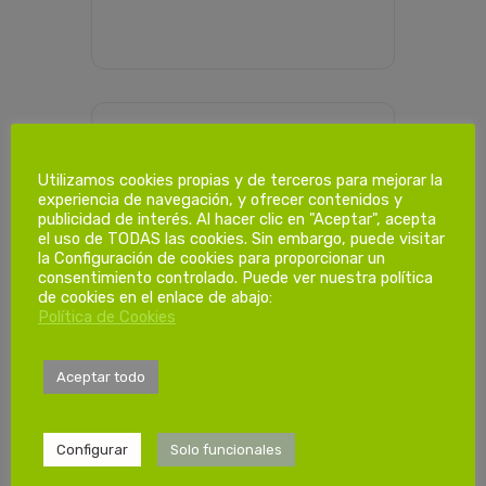
PROGRAMACIÓN HORARIA
Utilizamos cookies propias y de terceros para mejorar la
experiencia de navegación, y ofrecer contenidos y
publicidad de interés. Al hacer clic en "Aceptar", acepta
Dias de
el uso de TODAS las cookies. Sin embargo, puede visitar
la Configuración de cookies para proporcionar un
formación.
consentimiento controlado. Puede ver nuestra política
de cookies en el enlace de abajo:
Política de Cookies
1º Sesión
Viernes 16/02/2024
Aceptar todo
de 15:00 a 19:00
Configurar
Solo funcionales